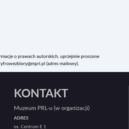
rmacje o prawach autorskich, uprzejmie proszone
cyfrowezbiory@mprl.pl (adres mailowy).
KONTAKT
Muzeum PRL-u (w organizacji)
ADRES
os. Centrum E 1