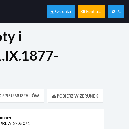
Czcionka
Kontrast
PL
ty i
1.IX.1877-
 SPISU MUZEALIÓW
POBIERZ WIZERUNEK
umber
RL A-2/250/1