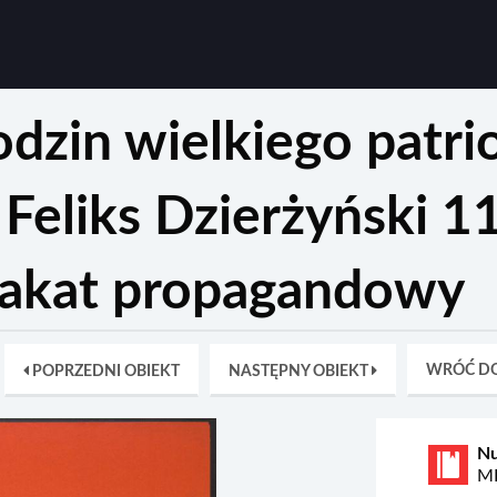
dzin wielkiego patrio
 Feliks Dzierżyński 1
plakat propagandowy
WRÓĆ DO
POPRZEDNI OBIEKT
NASTĘPNY OBIEKT
N
MP