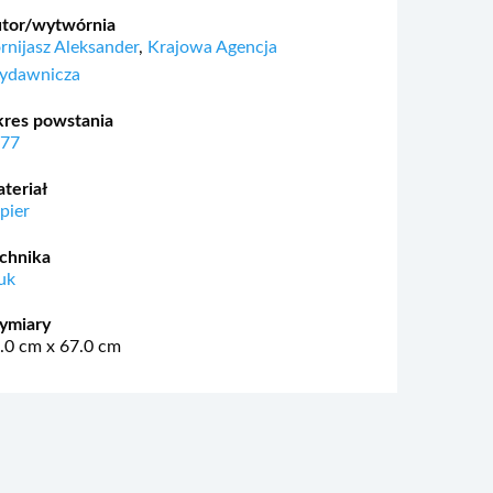
tor/wytwórnia
rnijasz Aleksander
,
Krajowa Agencja
ydawnicza
res powstania
977
teriał
pier
chnika
uk
ymiary
.0 cm x 67.0 cm