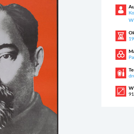
Au
Ko
W
Ok
1
Ma
Pa
Te
dr
W
91