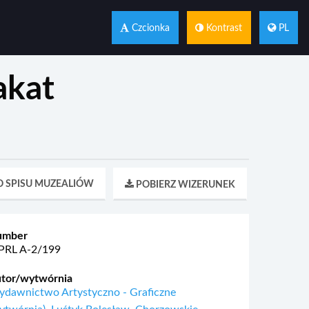
Czcionka
Kontrast
PL
akat
 SPISU MUZEALIÓW
POBIERZ WIZERUNEK
umber
RL A-2/199
tor/wytwórnia
dawnictwo Artystyczno - Graficzne