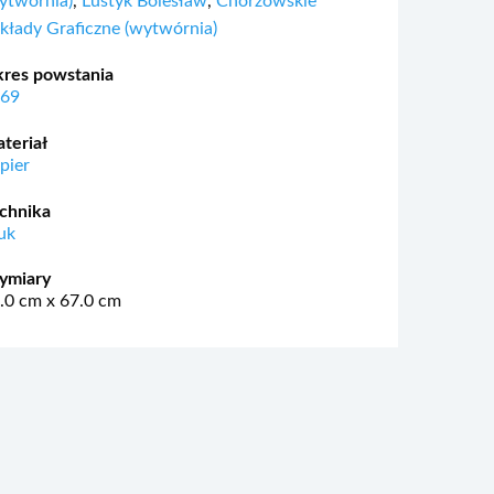
ytwórnia)
,
Luśtyk Bolesław
,
Chorzowskie
kłady Graficzne (wytwórnia)
res powstania
969
teriał
pier
chnika
uk
ymiary
.0 cm x 67.0 cm