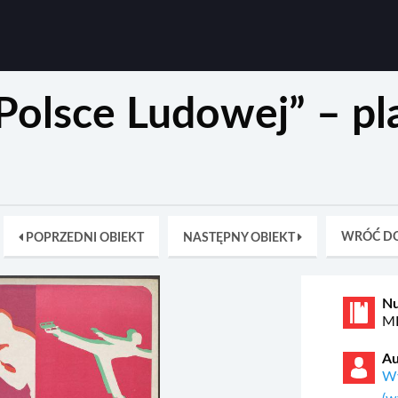
 Polsce Ludowej” – pl
WRÓĆ DO
POPRZEDNI OBIEKT
NASTĘPNY OBIEKT
N
MP
Au
Wy