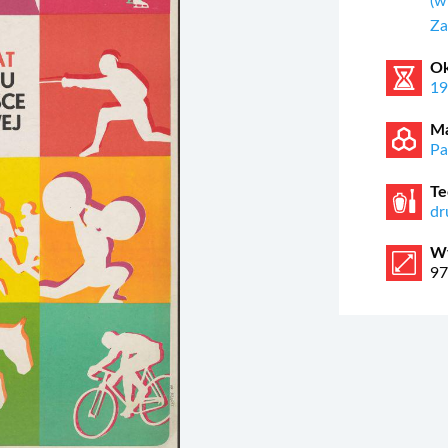
(w
Za
Ok
1
Ma
Pa
Te
dr
W
97