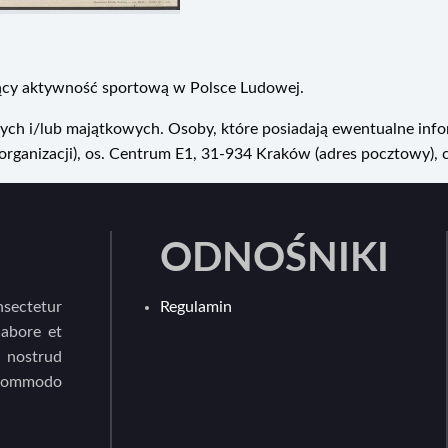
cy aktywność sportową w Polsce Ludowej.
ych i/lub majątkowych. Osoby, które posiadają ewentualne info
ganizacji), os. Centrum E1, 31-934 Kraków (adres pocztowy), 
ODNOŚNIKI
sectetur
Regulamin
labore et
 nostrud
 commodo