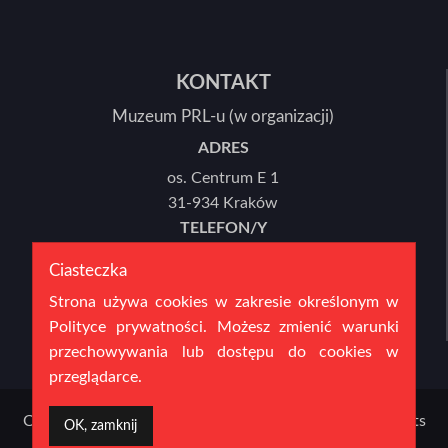
KONTAKT
Muzeum PRL-u (w organizacji)
ADRES
os. Centrum E 1
31-934 Kraków
TELEFON/Y
12 446 78 21 lub 12 446 78 22
Ciasteczka
E-MAIL
Strona używa cookies w zakresie określonym w
sekretariat@mprl.pl
Polityce prywatności. Możesz zmienić warunki
przechowywania lub dostępu do cookies w
przeglądarce.
Copyright 2016 Muzeum PRL-u (w organizacji) | All Rights
OK, zamknij
Reserved | created by:
fpsystem