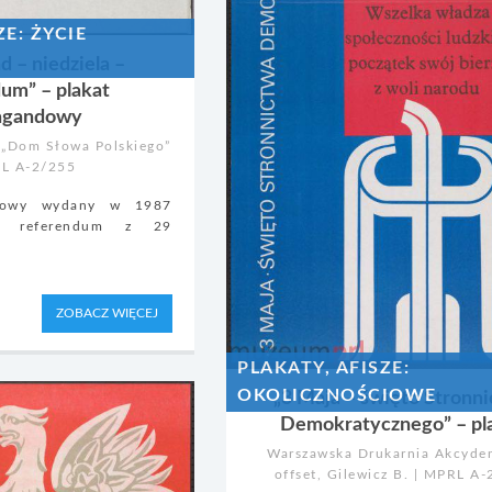
ZE: ŻYCIE
ad – niedziela –
um” – plakat
agandowy
 „Dom Słowa Polskiego”
RL A-2/255
ndowy wydany w 1987
cy referendum z 29
ZOBACZ WIĘCEJ
PLAKATY, AFISZE:
OKOLICZNOŚCIOWE
„3 Maja – święto Stronn
Demokratycznego” – pl
Warszawska Drukarnia Akcyde
offset, Gilewicz B. | MPRL A