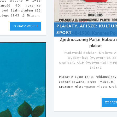
ndowy wydany w 1983
zność 40. rocznicy
y pod Stalingradem (23
utego 1943 r.). Bitwa...
PLAKATY, AFISZE: KULTUR
ZOBACZ WIĘCEJ
SPORT
„1948-1988. Kongres Pol
Zjednoczonej Partii Robotn
plakat
Prądzyński Bohdan, Krajowa A
Wydawnicza (wytwórnia), Za
Graficzny AGH (wytwórnia) | M
1/56/1
Plakat z 1988 roku, reklamując
zorganizowaną przez Muzeum 
Muzeum Historyczne Miasta Kra
ZOBACZ