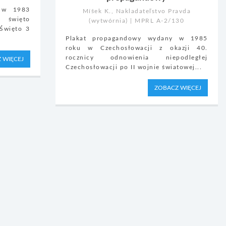
y w 1983
Míšek K., Nakladateľstvo Pravda
 święto
(wytwórnia) | MPRL A-2/130
 Święto 3
Plakat propagandowy wydany w 1985
roku w Czechosłowacji z okazji 40.
rocznicy odnowienia niepodległej
 WIĘCEJ
Czechosłowacji po II wojnie światowej...
ZOBACZ WIĘCEJ