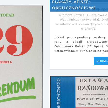
PLAKATY, AFISZE:
OKOLICZNOŚCIOWE
„22 lipca” – plakat propa
Gromczakiewicz D., Krajowa A
Wydawnicza (wytwórnia), Dru
Narodowa w Krakowie (wytwórni
A-2/67/1
Plakat propagandowy wydan
roku z okazji Narodowego
Odrodzenia Polski (22 lipca). 
ustanowiono w 1945 roku na pami
ZOBACZ