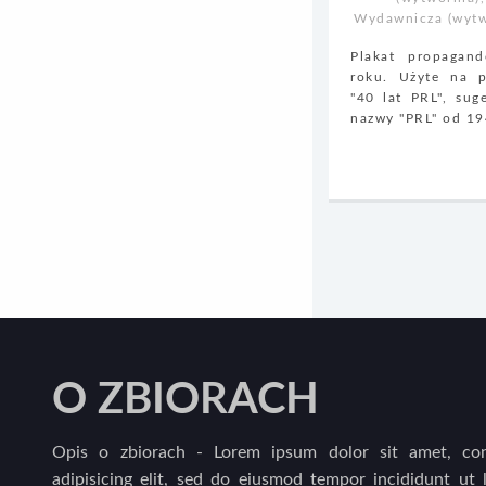
Wydawnicza (wytw
Plakat propaga
roku. Użyte na p
"40 lat PRL", sug
nazwy "PRL" od 194
O ZBIORACH
Opis o zbiorach - Lorem ipsum dolor sit amet, con
adipisicing elit, sed do eiusmod tempor incididunt ut 