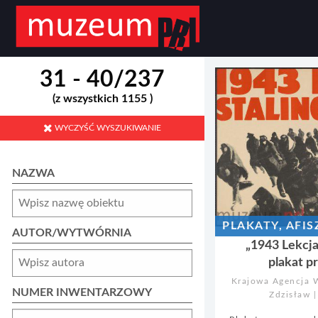
31 - 40/237
(z wszystkich 1155 )
WYCZYŚĆ WYSZUKIWANIE
NAZWA
PLAKATY, AFI
AUTOR/WYTWÓRNIA
„1943 Lekcja
plakat 
Krajowa Agencja 
NUMER INWENTARZOWY
Zdzisław 