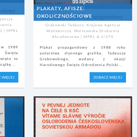
PLAKATY, AFISZE:
gandowy
OKOLICZNOŚCIOWE
„22 lipca” – plakat propagandowy
gencja
karnia
Grabowski Tadeusz, Krajowa Agencja
a) | MPRL
Wydawnicza, Warszawska Drukarnia
Akcydensowa | MPRL A-2/270
y w 1989
Plakat propagandowy z 1988 roku
 Święta
autorstwa słynnego grafika, Tadeusza
Święto to
Grabowskiego, wydany z okazji
ątkę...
Narodowego Święta Odrodzenia Polski...
 WIĘCEJ
ZOBACZ WIĘCEJ