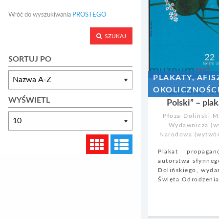
Wróć do wyszukiwania
PROSTEGO
SZUKAJ
SORTUJ PO
PLAKATY, AFIS
OKOLICZNOŚC
„22 lipca – 
WYŚWIETL
Polski” – pl
Płoza-Doliński M
Wydawnicza (wy
Narodowa (wytwór
Plakat propag
autorstwa słynneg
Dolińskiego, wyda
Święta Odrodzenia 