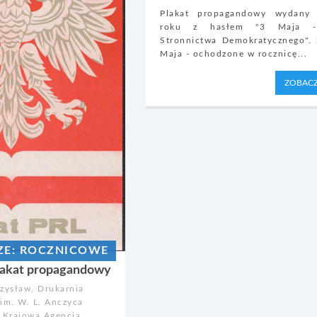
Plakat propagandowy wydan
roku z hasłem "3 Maja -
Stronnictwa Demokratycznego".
Maja - ochodzone w rocznicę...
ZOBACZ
SZE: ROCZNICOWE
plakat propagandowy
zysław, Drukarnia
im. W. L. Anczyca
, Krajowa Agencja