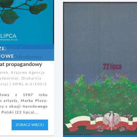
ZE:
IOWE
Święto Odrodzenia
akat propagandowy
arek, Krajowa Agencja
twórnia), Drukarnia
nia) | MPRL A-2/103/2
andowy z 1987 roku
o artysty, Marka Płozy-
ny z okazji Narodowego
Polski (22 lipca)...
ZOBACZ WIĘCEJ