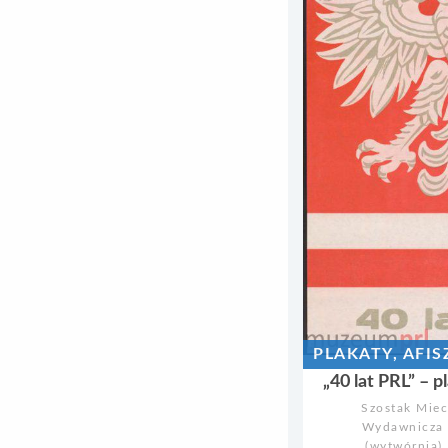
PLAKATY, AFI
„40 lat PRL” – 
Szostak Miec
Wydawnicza 
(wytwórnia)