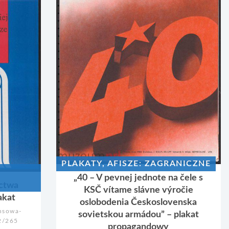
PLAKATY, AFISZE: ZAGRANICZNE
„40 – V pevnej jednote na čele s
ictwa
KSČ vítame slávne výročie
akat
oslobodenia Československa
nsowa-
sovietskou armádou” – plakat
-2/265
propagandowy