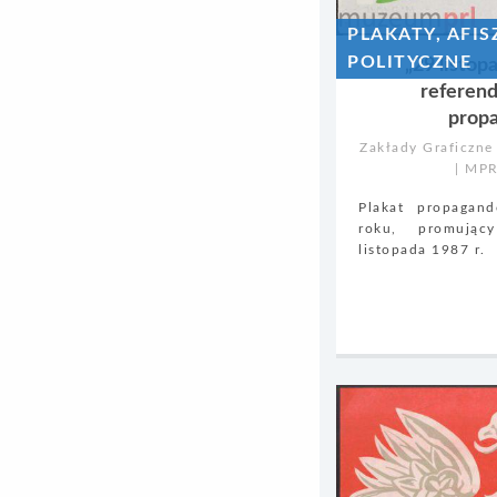
PLAKATY, AFIS
POLITYCZNE
„29 listop
referend
prop
Zakłady Graficzne
| MP
Plakat propaga
roku, promują
listopada 1987 r.