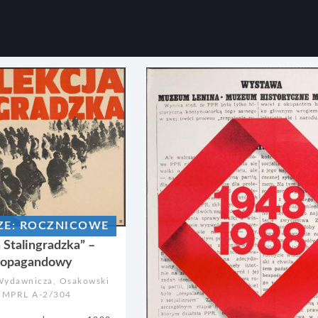
SZE: ROCZNICOWE
 Stalingradzka” –
propagandowy
Wydawnicza, Osakowski
| MPRL A-2/304