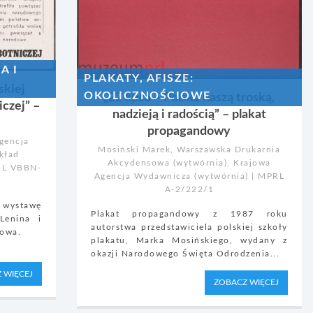
A I
PLAKATY, AFISZE:
skiej
OKOLICZNOŚCIOWE
„22 lipca – Polska naszą troską,
iczej” –
nadzieją i radością” – plakat
propagandowy
gencja
Mosiński Marek, Warszawska Drukarnia
kład
Akcydensowa (wytwórnia), Krajowa
PRL VBBN-
Agencja Wydawnicza (wytwórnia) | MPRL
A-2/222/1
y wystawę
Plakat propagandowy z 1987 roku
Lenina i
autorstwa przedstawiciela polskiej szkoły
kowa.
plakatu, Marka Mosińskiego, wydany z
okazji Narodowego Święta Odrodzenia...
 WIĘCEJ
ZOBACZ WIĘCEJ