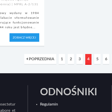
órnia) | MPRL A-2/131
ndowy wydany w 1984
lakacie sformułowanie
erujące funkcjonowanie
4 roku jest błędne...
ZOBACZ WIĘCEJ
POPRZEDNIA
1
2
3
4
5
6
ODNOŚNIKI
sectetur
Regulamin
labore et