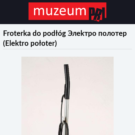
Froterka do podłóg Элekтpo полотер
(Elektro połoter)