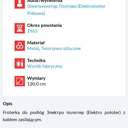
Autor/wytwórnia
Электромотор Полтава (Elektromotor
Poltawa)
Okres powstania
1963
Materiał
Metal
,
Tworzywo sztuczne
Technika
Wyrób fabryczny
Wymiary
120.0 cm
Opis
Froterka do podłóg Элekтpo полотер (Elektro połoter) z
kablem zasilającym.