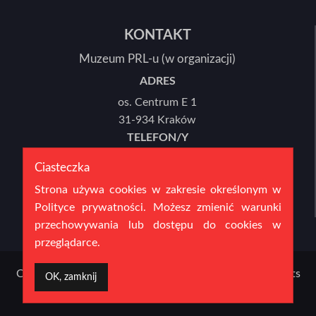
KONTAKT
Muzeum PRL-u (w organizacji)
ADRES
os. Centrum E 1
31-934 Kraków
TELEFON/Y
12 446 78 21 lub 12 446 78 22
Ciasteczka
E-MAIL
Strona używa cookies w zakresie określonym w
sekretariat@mprl.pl
Polityce prywatności. Możesz zmienić warunki
przechowywania lub dostępu do cookies w
przeglądarce.
Copyright 2016 Muzeum PRL-u (w organizacji) | All Rights
OK, zamknij
Reserved | created by:
fpsystem