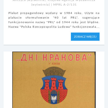
Anczyca (wytwórnia), Krajowa Agencja Wydawnicza
(wytwórnia) | MPRL A-2/131
Plakat propagandowy wydany w 1984 roku. Użyte na
plakacie sformułowanie "40 lat PRL", sugerujące
funkcjonowanie nazwy "PRL" od 1944 roku jest błędne.
Nazwa "Polska Rzeczpospolita Ludowa" funkcjonowała...
ZOBACZ WIĘCEJ