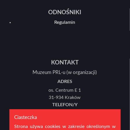
ODNOŚNIKI
Regulamin
KONTAKT
Muzeum PRL-u (w organizacji)
ADRES
os. Centrum E 1
31-934 Kraków
TELEFON/Y
12 446 78 21 lub 12 446 78 22
Ciasteczka
E-MAIL
Strona używa cookies w zakresie określonym w
sekretariat@mprl.pl