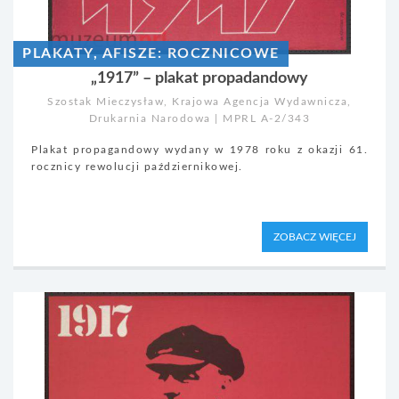
PLAKATY, AFISZE: ROCZNICOWE
„1917” – plakat propadandowy
Szostak Mieczysław, Krajowa Agencja Wydawnicza,
Drukarnia Narodowa | MPRL A-2/343
Plakat propagandowy wydany w 1978 roku z okazji 61.
rocznicy rewolucji październikowej.
ZOBACZ WIĘCEJ