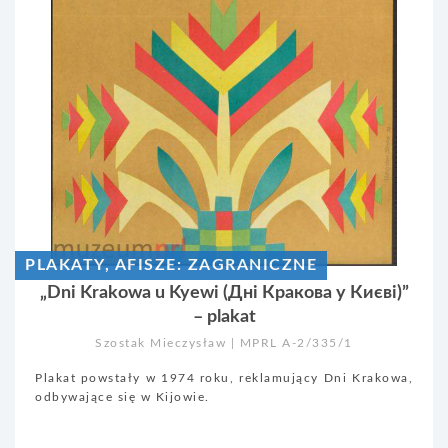
PLAKATY, AFISZE: ZAGRANICZNE
„Dni Krakowa u Kyewi (Дні Кракова у Києвi)”
– plakat
Szostak Mieczysław | MPRL A-2/335/1
Plakat powstały w 1974 roku, reklamujący Dni Krakowa,
odbywające się w Kijowie.