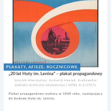
PLAKATY, AFISZE: ROCZNICOWE
„20 lat Huty im. Lenina” – plakat propagandowy
Szostak Mieczysław, Kuzianik Henryk, Krakowskie
Zakłady Graficzne (wytwórnia) | MPRL A-2/195/1
Plakat propagandowy wydany w 1969 roku, nawiązujący
do budowy Huty im. Lenina.