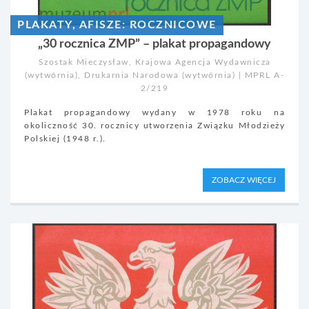
PLAKATY, AFISZE: ROCZNICOWE
„30 rocznica ZMP” – plakat propagandowy
Szostak Mieczysław, Krajowa Agencja Wydawnicza
(wytwórnia), Drukarnia Narodowa (wytwórnia) | MPRL A-
2/219
Plakat propagandowy wydany w 1978 roku na
okoliczność 30. rocznicy utworzenia Związku Młodzieży
Polskiej (1948 r.).
ZOBACZ WIĘCEJ