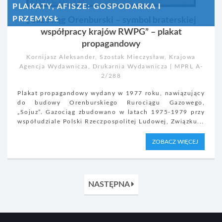
PLAKATY, AFISZE: GOSPODARKA I
PRZEMYSŁ
„Gazociąg Orenburski – symbol braterskiej
współpracy krajów RWPG” – plakat
propagandowy
Kornijasz Aleksander, Szostak Mieczysław, Krajowa
Agencja Wydawnicza, Drukarnia Wydawnicza | MPRL A-
2/288
Plakat propagandowy wydany w 1977 roku, nawiązujący
do budowy Orenburskiego Rurociągu Gazowego,
„Sojuz”. Gazociąg zbudowano w latach 1975-1979 przy
współudziale Polski Rzeczpospolitej Ludowej, Związku...
ZOBACZ WIĘCEJ
NASTĘPNA