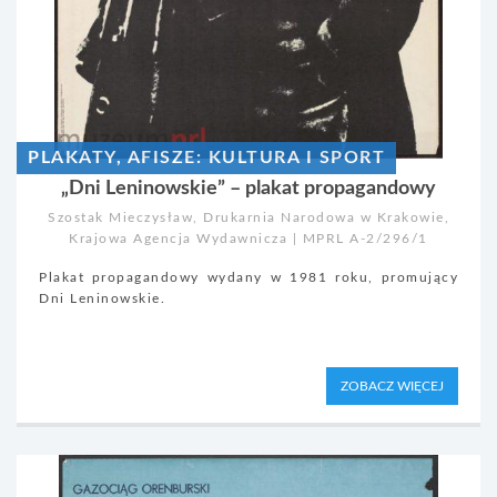
PLAKATY, AFISZE: KULTURA I SPORT
„Dni Leninowskie” – plakat propagandowy
Szostak Mieczysław, Drukarnia Narodowa w Krakowie,
Krajowa Agencja Wydawnicza | MPRL A-2/296/1
Plakat propagandowy wydany w 1981 roku, promujący
Dni Leninowskie.
ZOBACZ WIĘCEJ