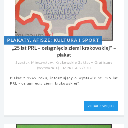
PLAKATY, AFISZE: KULTURA I SPORT
„25 lat PRL – osiągnięcia ziemi krakowskiej” –
plakat
Szostak Mieczysław, Krakowskie Zakłady Graficzne
(wytwórnia) | MPRL A-2/170
Plakat z 1969 roku, informujący o wystawie pt. "25 lat
PRL - osiągnięcia ziemi krakowskiej".
ZOBACZ WIĘCEJ