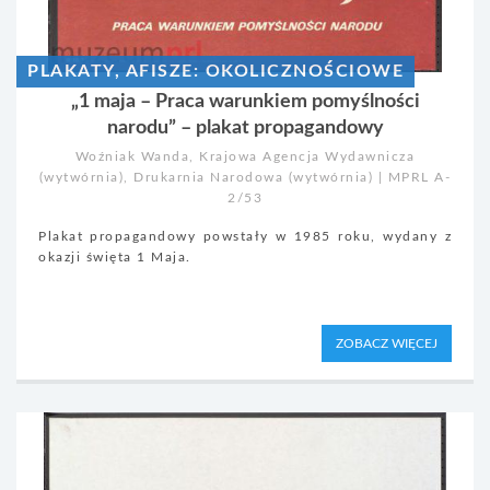
PLAKATY, AFISZE: OKOLICZNOŚCIOWE
„1 maja – Praca warunkiem pomyślności
narodu” – plakat propagandowy
Woźniak Wanda, Krajowa Agencja Wydawnicza
(wytwórnia), Drukarnia Narodowa (wytwórnia) | MPRL A-
2/53
Plakat propagandowy powstały w 1985 roku, wydany z
okazji święta 1 Maja.
ZOBACZ WIĘCEJ