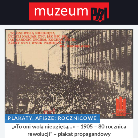
PLAKATY, AFISZE: ROCZNICOWE
„»To oni wolą nieugiętą…« – 1905 – 80 rocznica
rewolucji” – plakat propagandowy