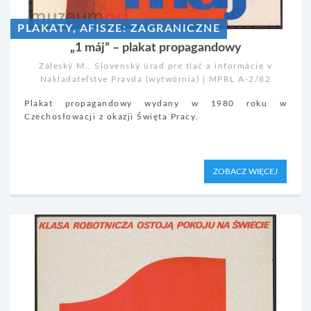
PLAKATY, AFISZE: ZAGRANICZNE
„1 máj” – plakat propagandowy
Záleský M., Slovenský úrad pre tlač a informácie v
Nakladateľstve Pravda (wytwórnia) | MPRL A-2/82
Plakat propagandowy wydany w 1980 roku w
Czechosłowacji z okazji Święta Pracy.
ZOBACZ WIĘCEJ