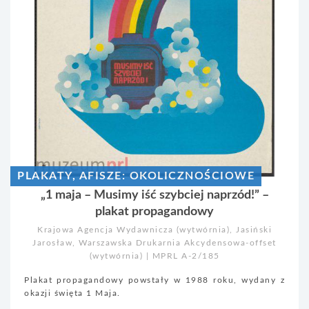
PLAKATY, AFISZE: OKOLICZNOŚCIOWE
„1 maja – Musimy iść szybciej naprzód!” –
plakat propagandowy
Krajowa Agencja Wydawnicza (wytwórnia), Jasiński
Jarosław, Warszawska Drukarnia Akcydensowa-offset
(wytwórnia) | MPRL A-2/185
Plakat propagandowy powstały w 1988 roku, wydany z
okazji święta 1 Maja.