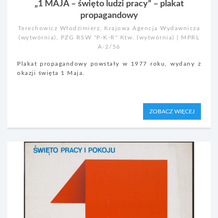
„1 MAJA – święto ludzi pracy” – plakat
propagandowy
Terechowicz Włodzimierz, Krajowa Agencja Wydawnicza
(wytwórnia), PZG RSW "P-K-R" Ktw. (wytwórnia) | MPRL
A-2/56
Plakat propagandowy powstały w 1977 roku, wydany z
okazji święta 1 Maja.
ZOBACZ WIĘCEJ