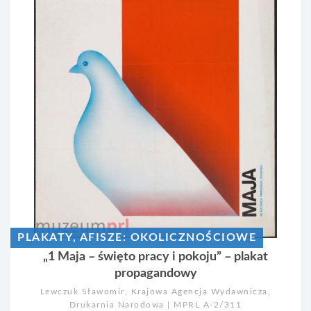
PLAKATY, AFISZE: OKOLICZNOŚCIOWE
„1 Maja – święto pracy i pokoju” – plakat
propagandowy
Lewczuk Sławomir, Krajowa Agencja Wydawnicza,
Drukarnia Narodowa | MPRL A-2/311