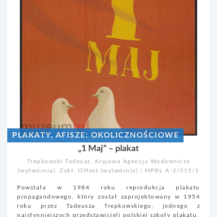
PLAKATY, AFISZE: OKOLICZNOŚCIOWE
„1 Maj” – plakat
Trepkowski Tadeusz, Krajowa Agencja Wydawnicza
(wytwórnia), Zakł. Offset (wytwórnia) | MPRL A-2/315/1
Powstała w 1984 roku reprodukcja plakatu
propagandowego, który został zaprojektowany w 1954
roku przez Tadeusza Trepkowskiego, jednego z
najsłynniejszych przedstawicieli polskiej szkoły plakatu.