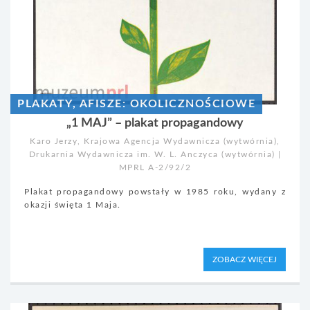
PLAKATY, AFISZE: OKOLICZNOŚCIOWE
„1 MAJ” – plakat propagandowy
Karo Jerzy, Krajowa Agencja Wydawnicza (wytwórnia),
Drukarnia Wydawnicza im. W. L. Anczyca (wytwórnia) |
MPRL A-2/92/2
Plakat propagandowy powstały w 1985 roku, wydany z
okazji święta 1 Maja.
ZOBACZ WIĘCEJ