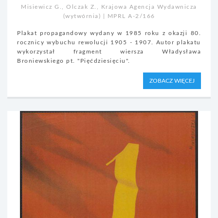
Misiewicz G., Olczak Z., Krajowa Agencja Wydawnicza
(wytwórnia) | MPRL A-2/166
Plakat propagandowy wydany w 1985 roku z okazji 80.
rocznicy wybuchu rewolucji 1905 - 1907. Autor plakatu
wykorzystał fragment wiersza Władysława
Broniewskiego pt. "Pięćdziesięciu".
ZOBACZ WIĘCEJ