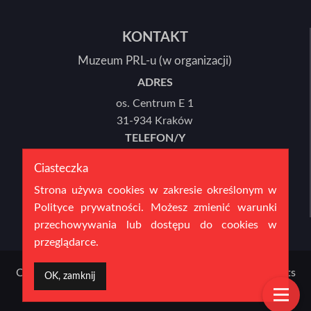
KONTAKT
Muzeum PRL-u (w organizacji)
ADRES
os. Centrum E 1
31-934 Kraków
TELEFON/Y
12 446 78 21 lub 12 446 78 22
Ciasteczka
E-MAIL
Strona używa cookies w zakresie określonym w
sekretariat@mprl.pl
Polityce prywatności. Możesz zmienić warunki
przechowywania lub dostępu do cookies w
przeglądarce.
Copyright 2016 Muzeum PRL-u (w organizacji) | All Rights
OK, zamknij
Reserved | created by:
fpsystem