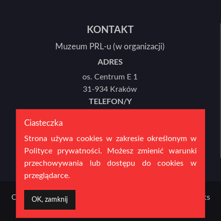
KONTAKT
Muzeum PRL-u (w organizacji)
ADRES
os. Centrum E 1
31-934 Kraków
TELEFON/Y
12 446 78 21 lub 12 446 78 22
Ciasteczka
E-MAIL
Strona używa cookies w zakresie określonym w
sekretariat@mprl.pl
Polityce prywatności. Możesz zmienić warunki
przechowywania lub dostępu do cookies w
przeglądarce.
Copyright 2016 Muzeum PRL-u (w organizacji) | All Rights
OK, zamknij
Reserved | created by:
fpsystem